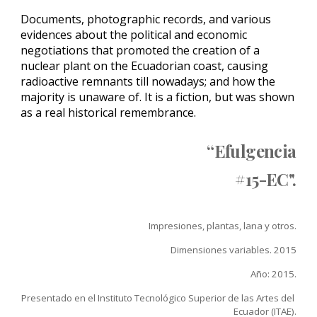
Documents, photographic records, and various 
evidences about the political and economic 
negotiations that promoted the creation of a 
nuclear plant on the Ecuadorian coast, causing 
radioactive remnants till nowadays; and how the 
majority is unaware of. It is a fiction, but was shown 
as a real historical remembrance.
“
Efulgencia
#15-EC
".
Impresi
o
nes, plantas, lana y otros.
D
imensiones variables. 2015
Año: 2015.
Presentado en el Instituto Tecnológico Superior de las Artes del 
Ecuador (ITAE).